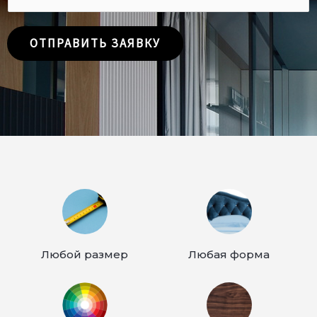
е
l
л
*
е
ОТПРАВИТЬ ЗАЯВКУ
ф
о
н
Любой размер
Любая форма